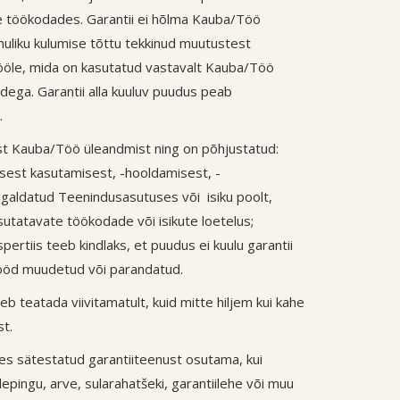
e töökodades. Garantii ei hõlma Kauba/Töö
uliku kulumise tõttu tekkinud muutustest
/Tööle, mida on kasutatud vastavalt Kauba/Töö
dega. Garantii alla kuuluv puudus peab
.
ast Kauba/Töö üleandmist ning on põhjustatud:
sest kasutamisest, -hooldamisest, -
galdatud Teenindusasutuses või isiku poolt,
utatavate töökodade või isikute loetelus;
ertiis teeb kindlaks, et puudus ei kuulu garantii
/Tööd muudetud või parandatud.
eb teatada viivitamatult, kuid mitte hiljem kui kahe
t.
es sätestatud garantiiteenust osutama, kui
epingu, arve, sularahatšeki, garantiilehe või muu