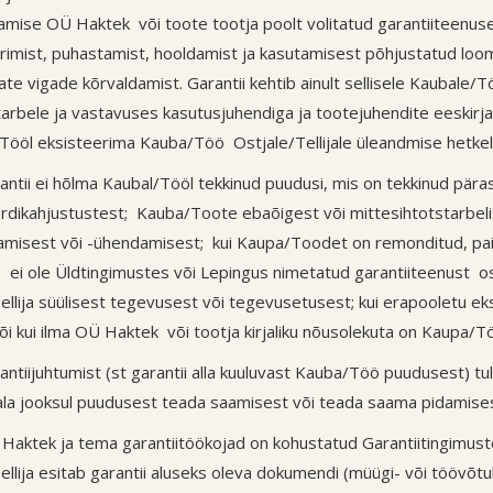
amise OÜ Haktek või toote tootja poolt volitatud garantiiteenus
rimist, puhastamist, hooldamist ja kasutamisest põhjustatud loom
ate vigade kõrvaldamist. Garantii kehtib ainult sellisele Kaubale
tarbele ja vastavuses kasutusjuhendiga ja tootejuhendite eeskirja
Tööl eksisteerima Kauba/Töö Ostjale/Tellijale üleandmise hetkel
rantii ei hõlma Kaubal/Tööl tekkinud puudusi, mis on tekkinud pär
rdikahjustustest; Kauba/Toote ebaõigest või mittesihtotstarbeli
amisest või -ühendamisest; kui Kaupa/Toodet on remonditud, pai
 ei ole Üldtingimustes või Lepingus nimetatud garantiiteenust os
ellija süülisest tegevusest või tegevusetusest; kui erapooletu eksp
/või kui ilma OÜ Haktek või tootja kirjaliku nõusolekuta on Kaupa
antiijuhtumist (st garantii alla kuuluvast Kauba/Töö puudusest) tul
ala jooksul puudusest teada saamisest või teada saama pidamises
 Haktek ja tema garantiitöökojad on kohustatud Garantiitingimust
ellija esitab garantii aluseks oleva dokumendi (müügi- või töövõtul