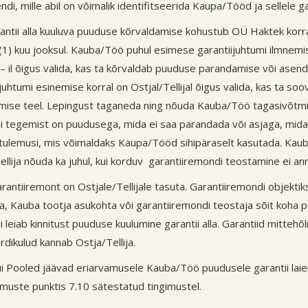
i, mille abil on võimalik identifitseerida Kaupa/Tööd ja sellele gar
rantii alla kuuluva puuduse kõrvaldamise kohustub OÜ Haktek korra
 (1) kuu jooksul. Kauba/Töö puhul esimese garantiijuhtumi ilmne
– il õigus valida, kas ta kõrvaldab puuduse parandamise või ase
ijuhtumi esinemise korral on Ostjal/Tellijal õigus valida, kas ta 
ise teel. Lepingust taganeda ning nõuda Kauba/Töö tagasivõtmist
kui tegemist on puudusega, mida ei saa parandada või asjaga, mida
tulemusi, mis võimaldaks Kaupa/Tööd sihipäraselt kasutada. Kaub
ellija nõuda ka juhul, kui korduv garantiiremondi teostamine ei an
arantiiremont on Ostjale/Tellijale tasuta. Garantiiremondi objekt
a, Kauba tootja asukohta või garantiiremondi teostaja sõit koha 
kui leiab kinnitust puuduse kuulumine garantii alla. Garantiid mitt
rdikulud kannab Ostja/Tellija.
ui Pooled jäävad eriarvamusele Kauba/Töö puudusele garantii laie
imuste punktis 7.10 sätestatud tingimustel.