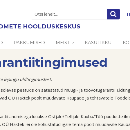
H
DMETE HOOLDUSKESKUS
D
PAKKUMISED
MEIST
KASULIKKU
KO
rantiitingimused
te lepingu üldtingimustest:
esolevas peatükis on sätestatud müügi- ja töövõtugarantii üldtin
vad OÜ Haktek poolt müüdavate Kaupade ja tehtavatele Töödele 
rantii andmisega luuakse Ostjale/Tellijale Kauba/Töö puuduste 
. OÜ Haktek ei ole kohustatud igale tema poolt müüdavale Kaubale