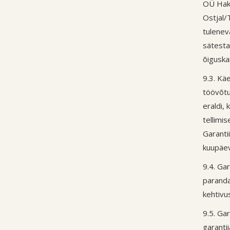
OÜ Hakt
Ostjal/T
tulenev
sätesta
õiguska
9.3. Kä
töövõtu
eraldi,
tellimi
Garanti
kuupäev
9.4. Ga
paranda
kehtivu
9.5. Ga
garanti