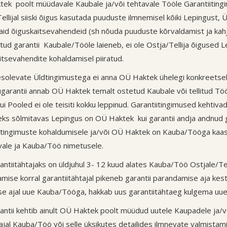
ek poolt müüdavale Kaubale ja/või tehtavale Tööle Garantiitingim
ellijal siiski õigus kasutada puuduste ilmnemisel kõiki Lepingust, 
aid õiguskaitsevahendeid (sh nõuda puuduste kõrvaldamist ja kahju 
tud garantii Kaubale/Tööle laieneb, ei ole Ostja/Tellija õigused 
itsevahendite kohaldamisel piiratud.
esolevate Üldtingimustega ei anna OÜ Haktek ühelegi konkreetsele
garantii annab OÜ Haktek temalt ostetud Kaubale või tellitud Töö
 kui Pooled ei ole teisiti kokku leppinud. Garantiitingimused kehti
seks sõlmitavas Lepingus on OÜ Haktek kui garantii andja andnud g
itingimuste kohaldumisele ja/või OÜ Haktek on Kauba/Tööga kaasa 
ale ja Kauba/Töö nimetusele.
rantiitähtajaks on üldjuhul 3- 12 kuud alates Kauba/Töö Ostjale/T
mise korral garantiitähtajal pikeneb garantii parandamise aja ke
se ajal uue Kauba/Tööga, hakkab uus garantiitähtaeg kulgema uu
rantii kehtib ainult OÜ Haktek poolt müüdud uutele Kaupadele ja/v
iajal Kauba/Töö või selle üksikutes detailides ilmnevate valmistam