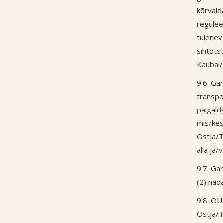
kõrvald
regulee
tulenev
sihtots
Kaubal/
9.6. Ga
transpo
paigald
mis/kes
Ostja/T
alla ja
9.7. Gar
(2) näd
9.8. OÜ
Ostja/T