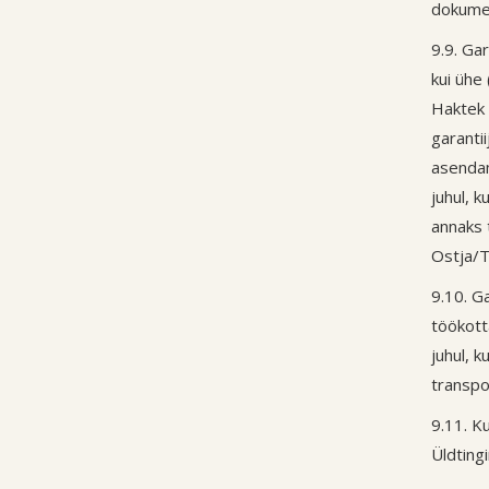
dokumend
9.9. Ga
kui ühe
Haktek 
garanti
asendam
juhul, 
annaks 
Ostja/T
9.10. G
töökott
juhul, 
transpo
9.11. K
Üldting