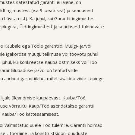
ustes sätestatud garantii ei laiene, on
Üldtingimustest (v.a 9. peatükist) ja seadusest
hüvitamist). Ka juhul, kui Garantiitingimustes
Lepingust, Üldtingimustest ja seadusest tulenevate
 Kaubale ega Tööle garantiid. Müügi- ja/või
le igakordse müügi, tellimuse või töövõtu puhul
vad juhul, kui konkreetse Kauba ostmiseks või Töö
arantiilubaduse ja/või on tehtud viide
andnud garantiilehe, millel sisaldub viide Lepingu
ellijale üleandmise kuupäevast. Kauba/Töö
stuse võrra.Kui Kaup/Töö asendatakse garantii
e Kauba/Töö kättesaamisest.
õi valmistatud uuele Töö tulemile. Garantii hõlmab
ise-, tooraine- ja konstruktsiooni puuduste