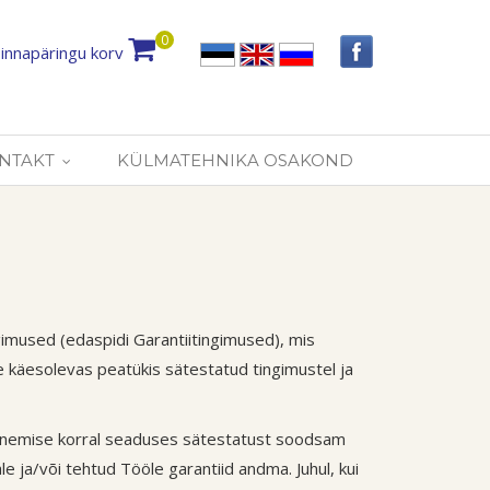
0
innapäringu korv
NTAKT
KÜLMATEHNIKA OSAKOND
gimused (edaspidi Garantiitingimused), mis
käesolevas peatükis sätestatud tingimustel ja
ilmnemise korral seaduses sätestatust soodsam
 ja/või tehtud Tööle garantiid andma. Juhul, kui