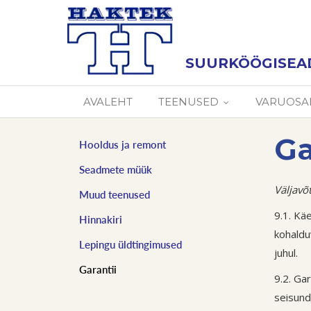
SUURKÖÖGISEA
AVALEHT
TEENUSED
VARUOSA
Ga
Hooldus ja remont
Seadmete müük
Väljavõ
Muud teenused
9.1. Kä
Hinnakiri
kohaldu
Lepingu üldtingimused
juhul.
Garantii
9.2. Ga
seisund