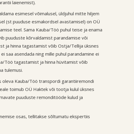
antii laienemist).
ldama esimesel võimalusel, üldjuhul mitte hiljem
misel (st puuduse esmakordsel avastamisel) on OÜ
ndamise teel. Sama Kauba/Töö puhul teise ja enama
soovib puuduste kõrvaldamist parandamise või
 ja hinna tagastamist võib Ostja/Tellija üksnes
 ei saa asendada ning mille puhul parandamine ei
a/Töö tagastamist ja hinna hüvitamist võib
na tulemusi.
iks oleva Kauba/Töö transpordi garantiiremondi
peale toimub OÜ Haktek või tootja kulul üksnes
ehõlmavate puuduste remonditööde kulud ja
nemise osas, tellitakse sõltumatu ekspertiis